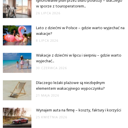
Ignorowanie pism przez biuro podróży – dlaczego
w sporze z touroperatorem...
26 LIPCA 2026
Lato z dziećmi w Polsce – gdzie warto wyjechać na
wakacje?
8 LIPCA 2026
Wakacje z dziećmi w lipcu i sierpniu – gdzie warto
wyjechać...
30 CZERWCA 2026
Dlaczego leżaki plażowe są niezbędnym
elementem wakacyjnego wypoczynku?
21 MAJA 2026
Wynajem auta na firmę – koszty, faktury i korzyści
25 KWIETNIA 2026