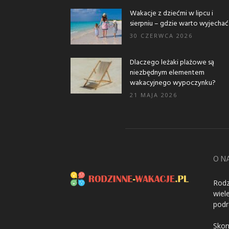
Wakacje z dziećmi w lipcu i
sierpniu – gdzie warto wyjechać..
30 CZERWCA 2026
Dlaczego leżaki plażowe są
niezbędnym elementem
wakacyjnego wypoczynku?
21 MAJA 2026
O N
Rodz
wiel
podr
Skon