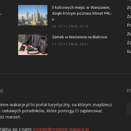
5 kultowych miejsc w Warszawie,
Zw
.
dzięki którym poznasz klimat PRL-
Za
u
Po
28 STYCZNIA 2019
Zw
Zamek w Nieświeżu na Białorusi
Za
27 STYCZNIA 2021
Ku
AS
P
inne-wakacje.pl to portal turystyczny, na którym znajdziesz
e ciekawych poradników, które pomogą Ci zaplanować
óż marzeń.
taktuj się z nami:
kontakt@rodzinne-wakacje.pl