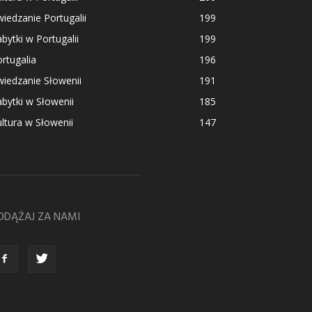
iedzanie Portugalii
199
bytki w Portugalii
199
rtugalia
196
iedzanie Słowenii
191
bytki w Słowenii
185
ltura w Słowenii
147
ODĄŻAJ ZA NAMI