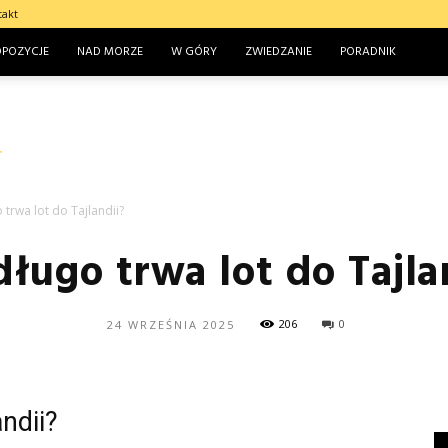
takt
OPOZYCJE
NAD MORZE
W GÓRY
ZWIEDZANIE
PORADNIK
 trwa lot do Tajlandii?
długo trwa lot do Tajla
206
0
24 WRZEŚNIA 2025
andii?