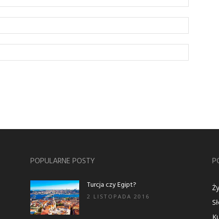
POPULARNE POSTY
P
Turcja czy Egipt?
Ży
2 LISTOPADA 2016
S
Ku