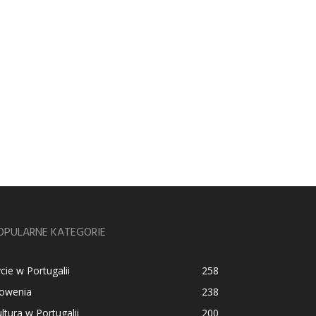
OPULARNE KATEGORIE
cie w Portugalii
258
łowenia
238
ltura w Portugalii
200