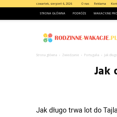
czwartek, sierpień 6, 2026
O nas
Reklama
Kon
STRONA GŁÓWNA
PODRÓŻE
WAKACYJNE PR
Rodzinne-
wakacje.pl
Strona główna
Zwiedzanie
Portugalia
Jak długo
Jak 
Jak długo trwa lot do Tajl