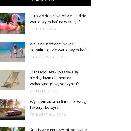
ZOBACZ TEŻ
Lato z dziećmi w Polsce – gdzie
warto wyjechać na wakacje?
8 LIPCA 2026
Wakacje z dziećmi w lipcu i
sierpniu – gdzie warto wyjechać...
30 CZERWCA 2026
Dlaczego leżaki plażowe są
niezbędnym elementem
wakacyjnego wypoczynku?
21 MAJA 2026
Wynajem auta na firmę – koszty,
faktury i korzyści
25 KWIETNIA 2026
Kreatywne imprezy integracyjne