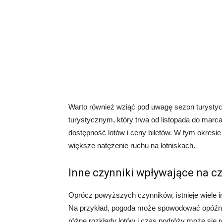
Warto również wziąć pod uwagę sezon turystycz
turystycznym, który trwa od listopada do marc
dostępność lotów i ceny biletów. W tym okres
większe natężenie ruchu na lotniskach.
Inne czynniki wpływające na c
Oprócz powyższych czynników, istnieje wiele i
Na przykład, pogoda może spowodować opóźnieni
różne rozkłady lotów i czas podróży może się r