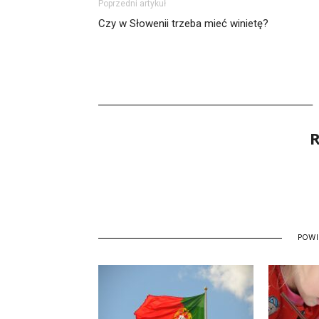
Poprzedni artykuł
Czy w Słowenii trzeba mieć winietę?
R
POW