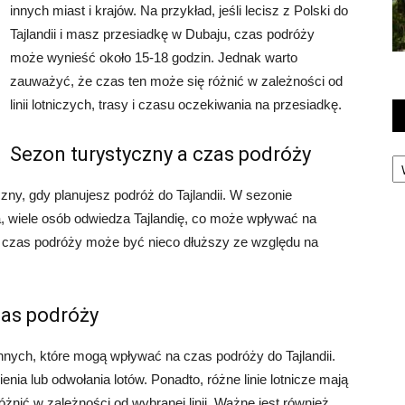
innych miast i krajów. Na przykład, jeśli lecisz z Polski do
Tajlandii i masz przesiadkę w Dubaju, czas podróży
może wynieść około 15-18 godzin. Jednak warto
zauważyć, że czas ten może się różnić w zależności od
linii lotniczych, trasy i czasu oczekiwania na przesiadkę.
Sezon turystyczny a czas podróży
Ka
ny, gdy planujesz podróż do Tajlandii. W sezonie
a, wiele osób odwiedza Tajlandię, co może wpływać na
ie czas podróży może być nieco dłuższy ze względu na
zas podróży
nnych, które mogą wpływać na czas podróży do Tajlandii.
a lub odwołania lotów. Ponadto, różne linie lotnicze mają
óżnić w zależności od wybranej linii. Ważne jest również