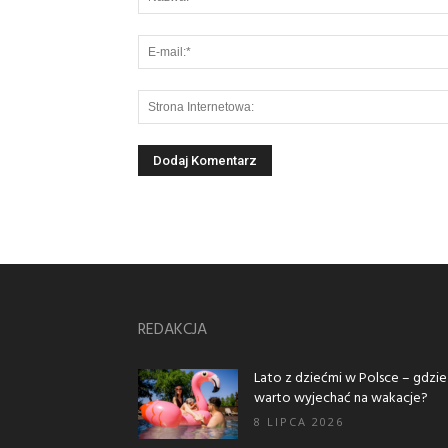
REDAKCJA
Lato z dziećmi w Polsce – gdzie
warto wyjechać na wakacje?
8 LIPCA 2026