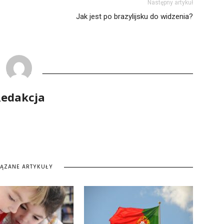
Następny artykuł
Jak jest po brazylijsku do widzenia?
edakcja
IĄZANE ARTYKUŁY