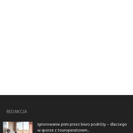
REDAKCJA
Ignorowanie pism przez biuro podróży – dlaczego
w sporze z touroperatorem...