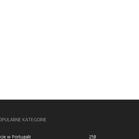
OPULARNE KATEGORIE
cie w Portugalii
258