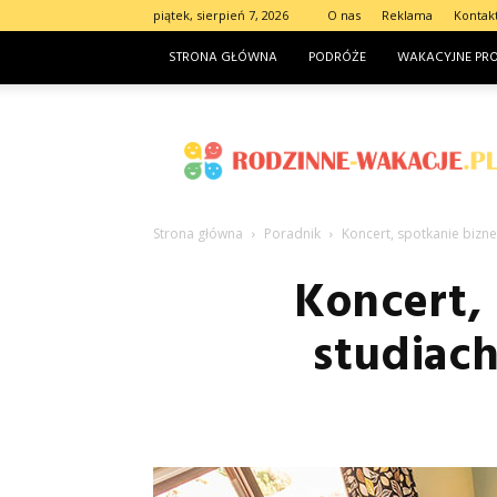
piątek, sierpień 7, 2026
O nas
Reklama
Kontak
STRONA GŁÓWNA
PODRÓŻE
WAKACYJNE PR
Rodzinne-
wakacje.pl
Strona główna
Poradnik
Koncert, spotkanie bizne
Koncert, 
studiach