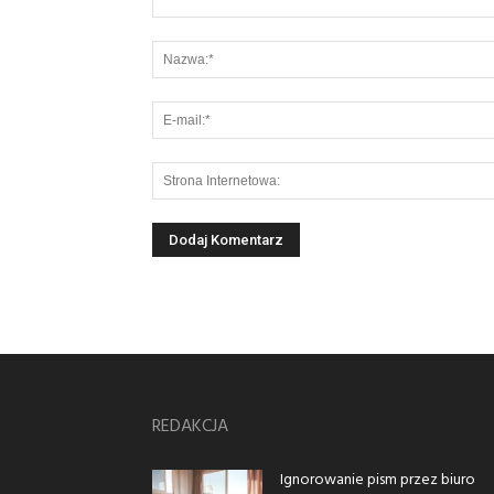
REDAKCJA
Ignorowanie pism przez biuro