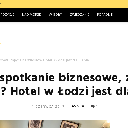
t
OPOZYCJE
NAD MORZE
W GÓRY
ZWIEDZANIE
PORADNIK
sowe, zajęcia na studiach? Hotel w Łodzi jest dla Ciebie!
spotkanie biznesowe, 
? Hotel w Łodzi jest dl
5360
0
1 CZERWCA 2017