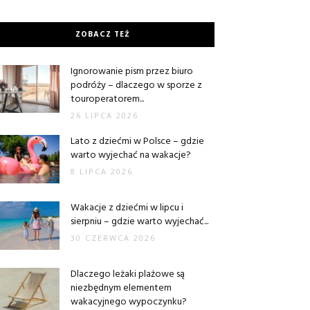
ZOBACZ TEŻ
Ignorowanie pism przez biuro
podróży – dlaczego w sporze z
touroperatorem...
26 LIPCA 2026
Lato z dziećmi w Polsce – gdzie
warto wyjechać na wakacje?
8 LIPCA 2026
Wakacje z dziećmi w lipcu i
sierpniu – gdzie warto wyjechać...
30 CZERWCA 2026
Dlaczego leżaki plażowe są
niezbędnym elementem
wakacyjnego wypoczynku?