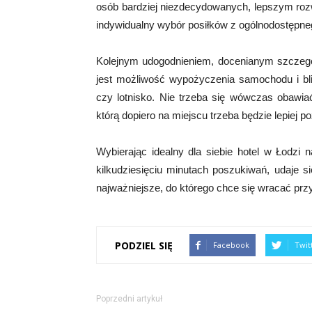
osób bardziej niezdecydowanych, lepszym rozwi
indywidualny wybór posiłków z ogólnodostępn
Kolejnym udogodnieniem, docenianym szczegó
jest możliwość wypożyczenia samochodu i b
czy lotnisko. Nie trzeba się wówczas obawia
którą dopiero na miejscu trzeba będzie lepiej p
Wybierając idealny dla siebie hotel w Łodzi
kilkudziesięciu minutach poszukiwań, udaje s
najważniejsze, do którego chce się wracać przy
PODZIEL SIĘ
Facebook
Twit
Poprzedni artykuł