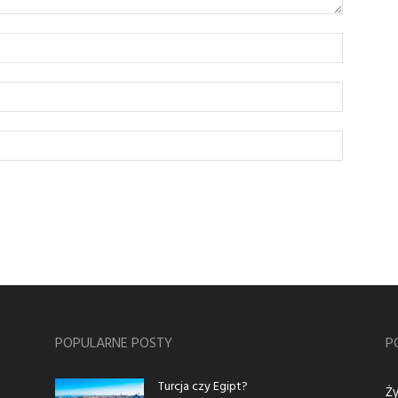
POPULARNE POSTY
P
Turcja czy Egipt?
Ży