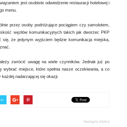
ązaniem jest osobiste odwiedzenie restauracji hotelowej i
ego menu.
lnie przez osoby podróżujące pociągiem czy samolotem,
liskość węzłów komunikacyjnych takich jak dworzec PKP
ć się, że jedynym wyjściem będzie komunikacja miejska,
oznać.
 należy zwrócić uwagę na wiele czynników. Jednak już po
ię wybrać miejsce, które spełnia nasze oczekiwania, a co
 każdej nadarzającej się okazji.
ter
Następny artykuł