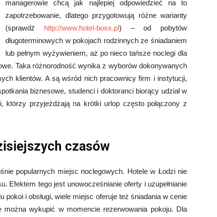
managerowie chcą jak najlepiej odpowiedzieć na to
zapotrzebowanie, dlatego przygotowują różne warianty
(sprawdź
http://www.hotel-boss.pl
) – od pobytów
długoterminowych w pokojach rodzinnych ze śniadaniem
lub pełnym wyżywieniem, aż po nieco tańsze noclegi dla
niowe. Taka różnorodność wynika z wyborów dokonywanych
h klientów. A są wśród nich pracownicy firm i instytucji,
spotkania biznesowe, studenci i doktoranci biorący udział w
 którzy przyjeżdżają na krótki urlop często połączony z
zisiejszych czasów
śnie popularnych miejsc noclegowych. Hotele w Łodzi nie
. Efektem tego jest unowocześnianie oferty i uzupełnianie
 pokoi i obsługi, wiele miejsc oferuje też śniadania w cenie
óre można wykupić w momencie rezerwowania pokoju. Dla