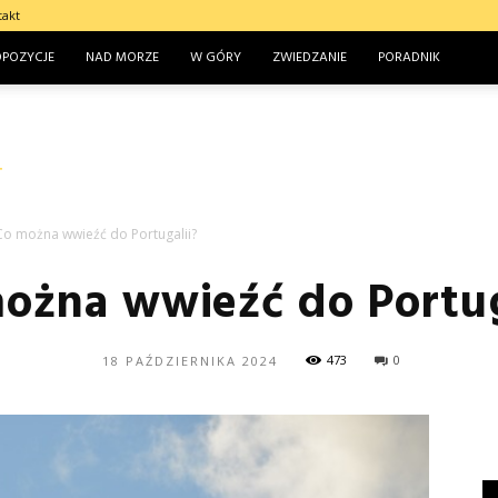
takt
OPOZYCJE
NAD MORZE
W GÓRY
ZWIEDZANIE
PORADNIK
Co można wwieźć do Portugalii?
ożna wwieźć do Portug
473
0
18 PAŹDZIERNIKA 2024