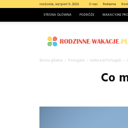
niedziela, sierpień 9, 2026
O nas
Reklama
Kon
STRONA GŁÓWNA
PODRÓŻE
WAKACYJNE PR
Rodzinne-
wakacje.pl
Strona główna
Portugalia
Kultura w Portugalii
Co m