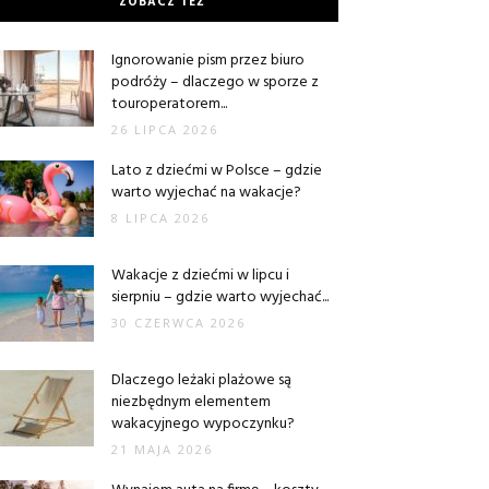
ZOBACZ TEŻ
Ignorowanie pism przez biuro
podróży – dlaczego w sporze z
touroperatorem...
26 LIPCA 2026
Lato z dziećmi w Polsce – gdzie
warto wyjechać na wakacje?
8 LIPCA 2026
Wakacje z dziećmi w lipcu i
sierpniu – gdzie warto wyjechać...
30 CZERWCA 2026
Dlaczego leżaki plażowe są
niezbędnym elementem
wakacyjnego wypoczynku?
21 MAJA 2026