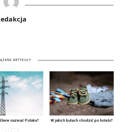
edakcja
IĄZANE ARTYKUŁY
źliwie nazwać Polaka?
W jakich butach chodzić po hotelu?