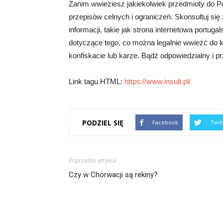
Zanim wwieziesz jakiekolwiek przedmioty do Po
przepisów celnych i ograniczeń. Skonsultuj się
informacji, takie jak strona internetowa portug
dotyczące tego, co można legalnie wwieźć do k
konfiskacie lub karze. Bądź odpowiedzialny i p
Link tagu HTML:
https://www.insult.pl/
PODZIEL SIĘ
Facebook
Twit
Poprzedni artykuł
Czy w Chorwacji są rekiny?