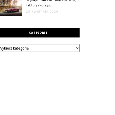
Wynajem auta na firmę – koszty,
faktury i korzyści
25 KWIETNIA 2026
KATEGORIE
tegorie