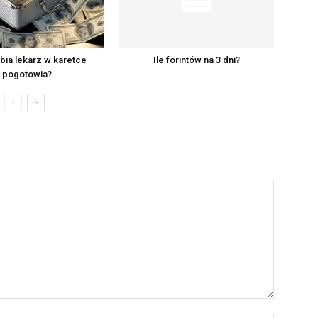
abia lekarz w karetce
Ile forintów na 3 dni?
pogotowia?