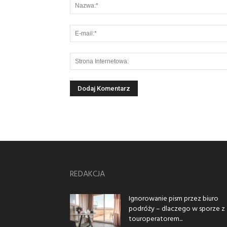
REDAKCJA
Ignorowanie pism przez biuro
podróży – dlaczego w sporze z
touroperatorem...