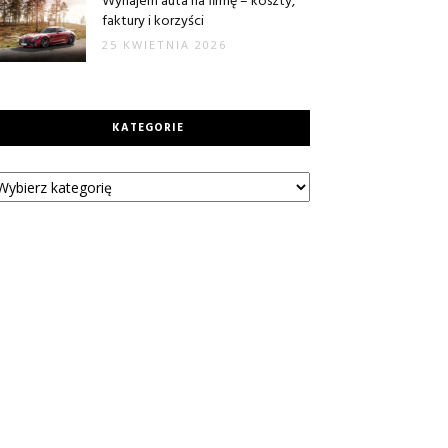
Wynajem auta na firmę – koszty,
faktury i korzyści
25 KWIETNIA 2026
KATEGORIE
tegorie