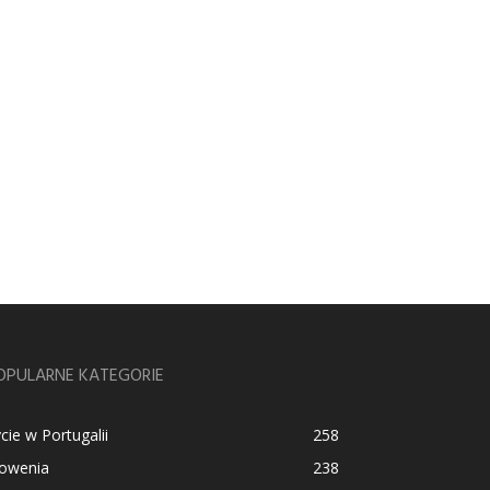
OPULARNE KATEGORIE
cie w Portugalii
258
łowenia
238