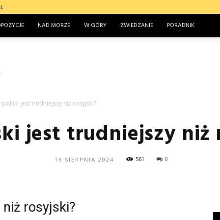
t
OPOZYCJE
NAD MORZE
W GÓRY
ZWIEDZANIE
PORADNIK
 polski jest trudniejszy niż rosyjski?
ki jest trudniejszy niż 
561
0
16 SIERPNIA 2024
 niż rosyjski?