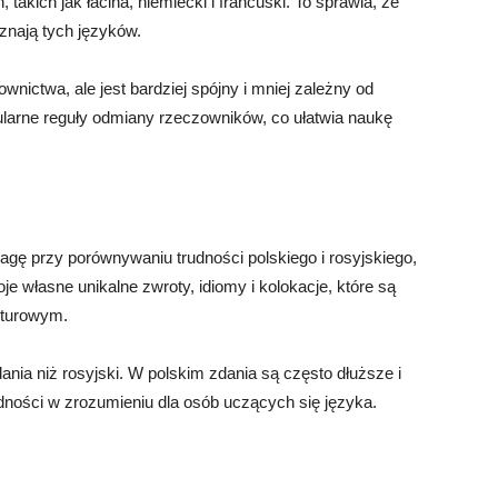
akich jak łacina, niemiecki i francuski. To sprawia, że
 znają tych języków.
nictwa, ale jest bardziej spójny i mniej zależny od
ularne reguły odmiany rzeczowników, co ułatwia naukę
gę przy porównywaniu trudności polskiego i rosyjskiego,
woje własne unikalne zwroty, idiomy i kolokacje, które są
lturowym.
ania niż rosyjski. W polskim zdania są często dłuższe i
dności w zrozumieniu dla osób uczących się języka.