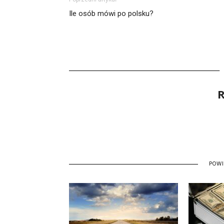
Ile osób mówi po polsku?
R
POW