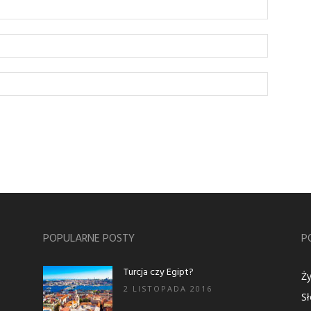
POPULARNE POSTY
P
Turcja czy Egipt?
Ży
2 LISTOPADA 2016
S