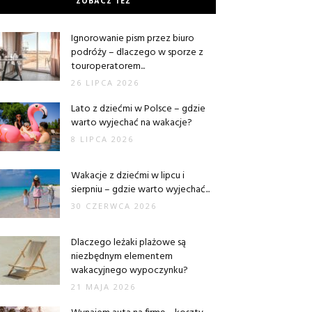
ZOBACZ TEŻ
Ignorowanie pism przez biuro
podróży – dlaczego w sporze z
touroperatorem...
26 LIPCA 2026
Lato z dziećmi w Polsce – gdzie
warto wyjechać na wakacje?
8 LIPCA 2026
Wakacje z dziećmi w lipcu i
sierpniu – gdzie warto wyjechać...
30 CZERWCA 2026
Dlaczego leżaki plażowe są
niezbędnym elementem
wakacyjnego wypoczynku?
21 MAJA 2026