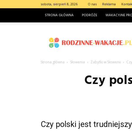
sobota, sierpień 8, 2026
O nas
Reklama
Kontak
STRONA GŁÓWNA
PODRÓŻE
WAKACYJNE PR
Rodzinne-
wakacje.pl
Strona główna
Słowenia
Zabytki w Słowenii
Czy
Czy pols
Czy polski jest trudniejszy