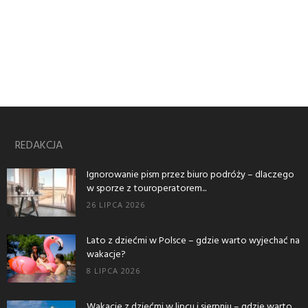
REDAKCJA
Ignorowanie pism przez biuro podróży – dlaczego
w sporze z touroperatorem...
26 LIPCA 2026
Lato z dziećmi w Polsce – gdzie warto wyjechać na
wakacje?
8 LIPCA 2026
Wakacje z dziećmi w lipcu i sierpniu – gdzie warto