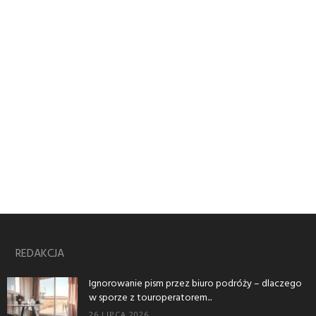
REDAKCJA
Ignorowanie pism przez biuro podróży – dlaczego
w sporze z touroperatorem...
26 LIPCA 2026