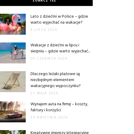
ZOBACZ TEŻ
Lato z dziećmi w Polsce – gdzie
warto wyjechać na wakacje?
8 LIPCA 2026
Wakacje z dziećmi w lipcu i
sierpniu – gdzie warto wyjechać...
30 CZERWCA 2026
Dlaczego leżaki plażowe są
niezbędnym elementem
wakacyjnego wypoczynku?
21 MAJA 2026
Wynajem auta na firmę – koszty,
faktury i korzyści
25 KWIETNIA 2026
Kreatywne imprezy integracyjne