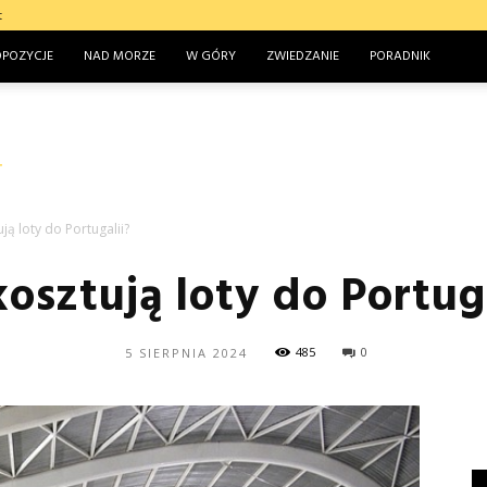
t
OPOZYCJE
NAD MORZE
W GÓRY
ZWIEDZANIE
PORADNIK
ują loty do Portugalii?
kosztują loty do Portug
485
0
5 SIERPNIA 2024