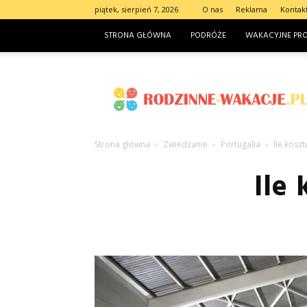
piątek, sierpień 7, 2026
O nas
Reklama
Kontak
STRONA GŁÓWNA
PODRÓŻE
WAKACYJNE PR
Rodzinne-
wakacje.pl
Strona główna
Zwiedzanie
Portugalia
Ile koszt
Ile 