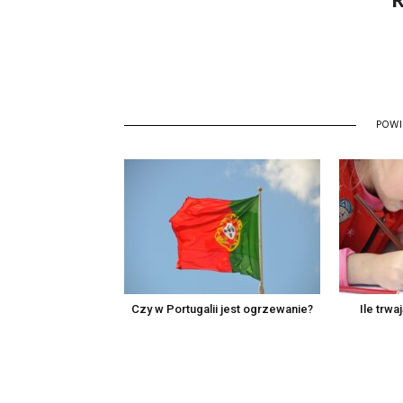
POW
Czy w Portugalii jest ogrzewanie?
Ile trwa