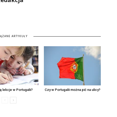
IĄZANE ARTYKUŁY
ją lekcje w Portugalii?
Czy w Portugalii można pić na ulicy?