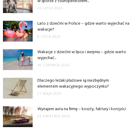
w sporze z touroperatorem...
26 LIPCA 2026
Lato z dziećmi w Polsce – gdzie warto wyjechać na
wakacje?
8 LIPCA 2026
Wakacje z dziećmi w lipcu i sierpniu – gdzie warto
wyjechać...
30 CZERWCA 2026
Dlaczego leżaki plażowe są niezbędnym
elementem wakacyjnego wypoczynku?
21 MAJA 2026
Wynajem auta na firmę – koszty, faktury i korzyści
25 KWIETNIA 2026