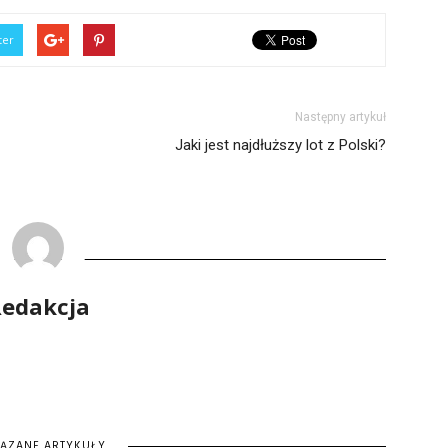
ter
Następny artykuł
Jaki jest najdłuższy lot z Polski?
edakcja
IĄZANE ARTYKUŁY