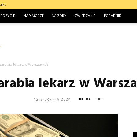
takt
OPOZYCJE
NAD MORZE
W GÓRY
ZWIEDZANIE
PORADNIK
 zarabia lekarz w Warszawie?
zarabia lekarz w Warsz
603
0
12 SIERPNIA 2024