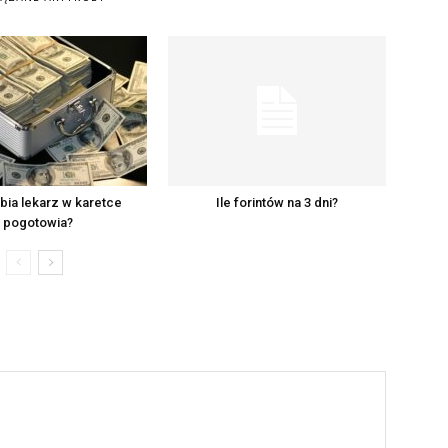
abia lekarz w karetce
Ile forintów na 3 dni?
pogotowia?