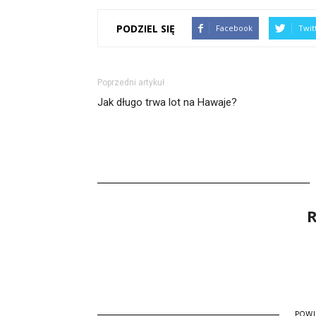
PODZIEL SIĘ
Facebook
Twit
Poprzedni artykuł
Jak długo trwa lot na Hawaje?
R
POW