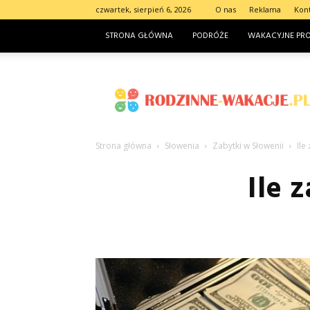
czwartek, sierpień 6, 2026
O nas
Reklama
Kon
STRONA GŁÓWNA
PODRÓŻE
WAKACYJNE PR
Rodzinne-
wakacje.pl
Strona główna
Słowenia
Zabytki w Słowenii
Ile
Ile 