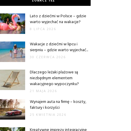
ZOBACZ TEŻ
Lato z dziećmi w Polsce – gdzie
warto wyjechać na wakacje?
8 LIPCA 2026
Wakacje z dziećmi w lipcu i
sierpniu – gdzie warto wyjechać...
30 CZERWCA 2026
Dlaczego leżaki plażowe są
niezbędnym elementem
wakacyjnego wypoczynku?
21 MAJA 2026
Wynajem auta na firmę – koszty,
faktury i korzyści
25 KWIETNIA 2026
Kreatywne imprezy integracyjne