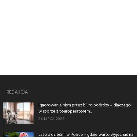
REDAKCJA
Ignorowanie pism przez biuro podróży – dlaczego
w sporze z touroperatorem...
26 LIPCA 2026
Lato z dziećmi w Polsce – gdzie warto wyjechać na