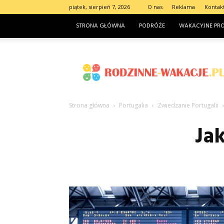
piątek, sierpień 7, 2026
O nas
Reklama
Kontak
STRONA GŁÓWNA
PODRÓŻE
WAKACYJNE PR
Rodzinne-
wakacje.pl
Strona główna
Portugalia
Zwiedzanie Portugalii
Ja