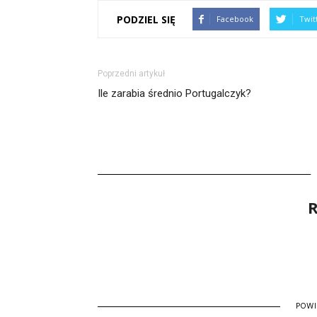
PODZIEL SIĘ
Facebook
Twit
Poprzedni artykuł
Ile zarabia średnio Portugalczyk?
R
POW