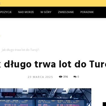
t
OPOZYCJE
NAD MORZE
W GÓRY
ZWIEDZANIE
PORADNIK
Jak długo trwa lot do Turcji?
k długo trwa lot do Turc
316
0
23 MARCA 2025