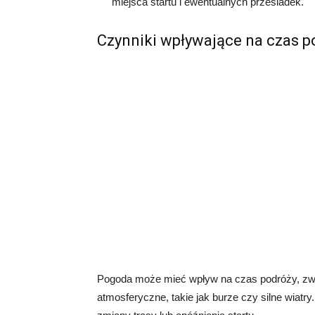
miejsca startu i ewentualnych przesiadek.
Czynniki wpływające na czas p
Pogoda może mieć wpływ na czas podróży, zwła
atmosferyczne, takie jak burze czy silne wia