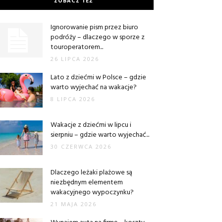
ZOBACZ TEŻ
Ignorowanie pism przez biuro
podróży – dlaczego w sporze z
touroperatorem...
26 LIPCA 2026
Lato z dziećmi w Polsce – gdzie
warto wyjechać na wakacje?
8 LIPCA 2026
Wakacje z dziećmi w lipcu i
sierpniu – gdzie warto wyjechać...
30 CZERWCA 2026
Dlaczego leżaki plażowe są
niezbędnym elementem
wakacyjnego wypoczynku?
21 MAJA 2026