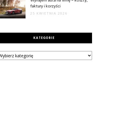
Wynajem auta na firmę – koszty,
faktury i korzyści
25 KWIETNIA 2026
KATEGORIE
tegorie