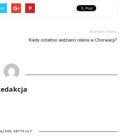
ter
Następny artykuł
Kiedy ostatnio widziano rekina w Chorwacji?
edakcja
IĄZANE ARTYKUŁY