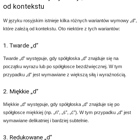
od kontekstu
W języku rosyjskim istnieje kilka różnych wariantów wymowy „d”,
które zależą od kontekstu. Oto niektóre z tych wariantów:
1. Twarde „d”
Twarde „d” występuje, gdy spółgłoska „d” znajduje się na
początku wyrazu lub po spółgłosce bezdźwięcznej. W tym
przypadku „d” jest wymawiane z większą siłą i wyraźnością.
2. Miękkie „d”
Miękkie „d” występuje, gdy spółgłoska „d” znajduje się po
spółgłosce miękkiej (np. „ń”, „ś”, „ć”). W tym przypadku „d” jest
wymawiane delikatniej i bardziej subtelnie.
3. Redukowane „d”