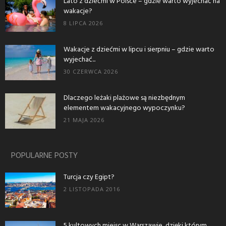
Lato z dziećmi w Polsce – gdzie warto wyjechać na
wakacje?
8 LIPCA 2026
Wakacje z dziećmi w lipcu i sierpniu – gdzie warto
wyjechać...
30 CZERWCA 2026
Dlaczego leżaki plażowe są niezbędnym
elementem wakacyjnego wypoczynku?
21 MAJA 2026
POPULARNE POSTY
Turcja czy Egipt?
2 LISTOPADA 2016
5 kultowych miejsc w Warszawie, dzięki którym