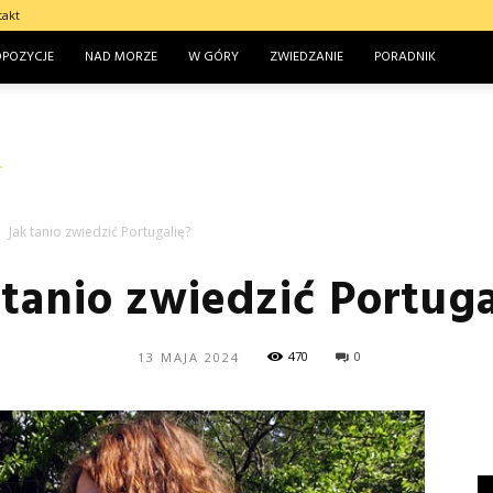
takt
OPOZYCJE
NAD MORZE
W GÓRY
ZWIEDZANIE
PORADNIK
Jak tanio zwiedzić Portugalię?
 tanio zwiedzić Portuga
470
0
13 MAJA 2024