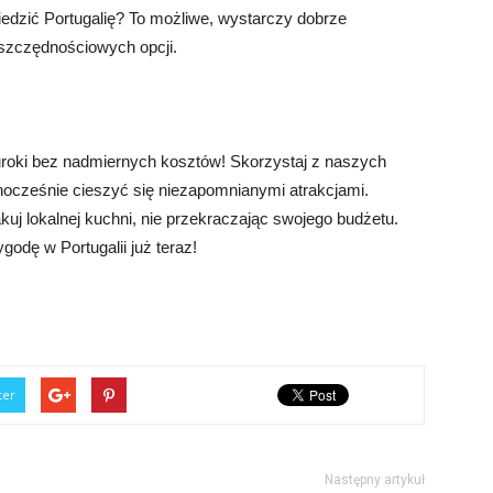
wiedzić Portugalię? To możliwe, wystarczy dobrze
szczędnościowych opcji.
ej uroki bez nadmiernych kosztów! Skorzystaj z naszych
dnocześnie cieszyć się niezapomnianymi atrakcjami.
uj lokalnej kuchni, nie przekraczając swojego budżetu.
godę w Portugalii już teraz!
ter
Następny artykuł