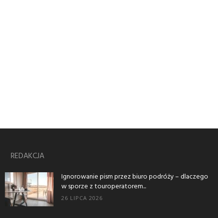
REDAKCJA
Ignorowanie pism przez biuro podróży – dlaczego
w sporze z touroperatorem...
26 LIPCA 2026