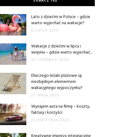
ZOBACZ TEŻ
Lato z dziećmi w Polsce – gdzie
warto wyjechać na wakacje?
8 LIPCA 2026
Wakacje z dziećmi w lipcu i
sierpniu – gdzie warto wyjechać...
30 CZERWCA 2026
Dlaczego leżaki plażowe są
niezbędnym elementem
wakacyjnego wypoczynku?
21 MAJA 2026
Wynajem auta na firmę – koszty,
faktury i korzyści
25 KWIETNIA 2026
Kreatywne imprezy integracyjne