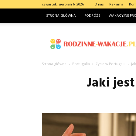
czwartek, sierpień 6, 2026
O nas
Reklama
Kon
STRONA GŁÓWNA
PODRÓŻE
WAKACYJNE PR
Rodzinne-
wakacje.pl
Strona główna
Portugalia
Życie w Portugalii
Ja
Jaki jes