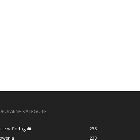
OPULARNE KATEGORIE
cie w Portugalii
258
łowenia
238