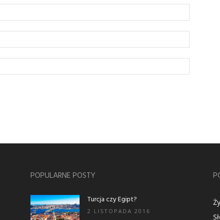
POPULARNE POSTY
P
Turcja czy Egipt?
Ży
2 LISTOPADA 2016
S