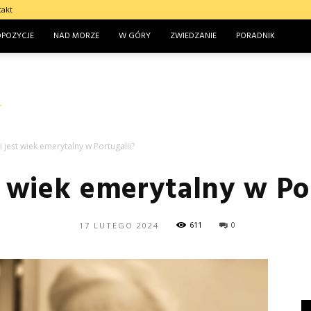
takt
OPOZYCJE
NAD MORZE
W GÓRY
ZWIEDZANIE
PORADNIK
ki jest wiek emerytalny w Portugalii?
t wiek emerytalny w Po
611
0
17 LUTEGO 2024