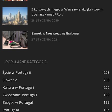
5 kultowych miejsc w Warszawie, dzięki którym
poznasz klimat PRL-u
28 STYCZNIA 2019
Zamek w Nieświeżu na Białorusi
27 STYCZNIA 2021
POPULARNE KATEGORIE
Życie w Portugalii
258
Słowenia
238
Kultura w Portugalii
200
Zwiedzanie Portugalii
199
Zabytki w Portugalii
199
Portugalia
196