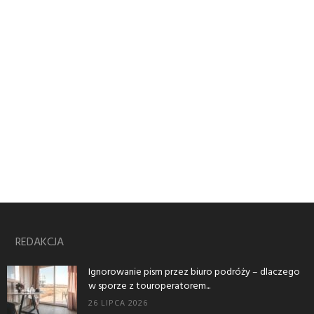
REDAKCJA
Ignorowanie pism przez biuro podróży – dlaczego
w sporze z touroperatorem...
26 LIPCA 2026