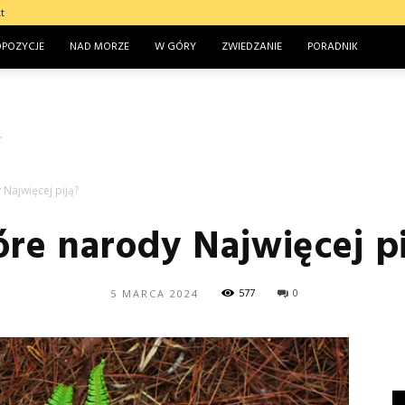
t
OPOZYCJE
NAD MORZE
W GÓRY
ZWIEDZANIE
PORADNIK
 Najwięcej piją?
óre narody Najwięcej pi
577
0
5 MARCA 2024