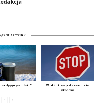
edakcja
IĄZANE ARTYKUŁY
cza Hygge po polsku?
W jakim kraju jest zakaz picia
alkoholu?