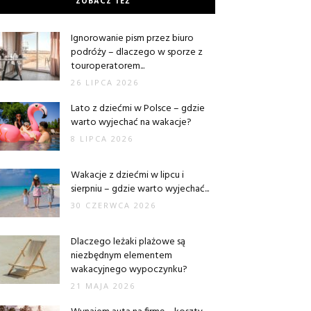
ZOBACZ TEŻ
Ignorowanie pism przez biuro
podróży – dlaczego w sporze z
touroperatorem...
26 LIPCA 2026
Lato z dziećmi w Polsce – gdzie
warto wyjechać na wakacje?
8 LIPCA 2026
Wakacje z dziećmi w lipcu i
sierpniu – gdzie warto wyjechać...
30 CZERWCA 2026
Dlaczego leżaki plażowe są
niezbędnym elementem
wakacyjnego wypoczynku?
21 MAJA 2026