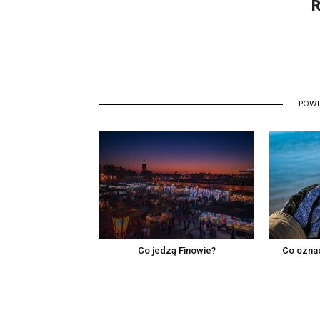
R
POW
Co jedzą Finowie?
Co ozna