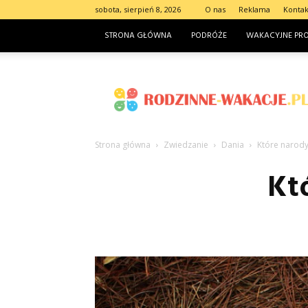
sobota, sierpień 8, 2026
O nas
Reklama
Kontak
STRONA GŁÓWNA
PODRÓŻE
WAKACYJNE PR
Rodzinne-
wakacje.pl
Strona główna
Zwiedzanie
Dania
Które narody
Kt