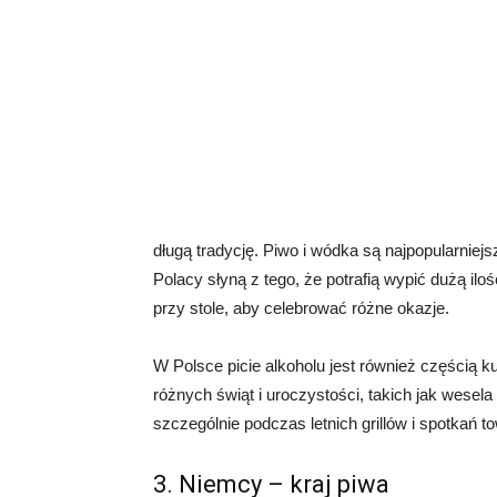
długą tradycję. Piwo i wódka są najpopularni
Polacy słyną z tego, że potrafią wypić dużą iloś
przy stole, aby celebrować różne okazje.
W Polsce picie alkoholu jest również częścią k
różnych świąt i uroczystości, takich jak wesel
szczególnie podczas letnich grillów i spotkań t
3. Niemcy – kraj piwa