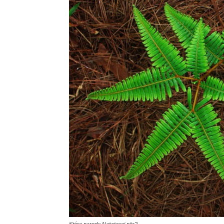
Które narody Najwięcej piją?