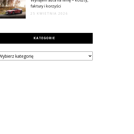
Wynajem auta na firmę – koszty,
faktury i korzyści
25 KWIETNIA 2026
KATEGORIE
tegorie