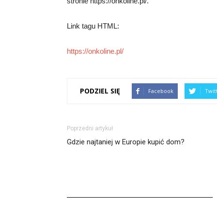
stronie https://onkoline.pl/.
Link tagu HTML:
https://onkoline.pl/
PODZIEL SIĘ
Facebook
Twit
Poprzedni artykuł
Gdzie najtaniej w Europie kupić dom?