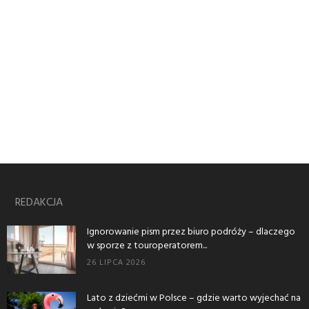
REDAKCJA
Ignorowanie pism przez biuro podróży – dlaczego
w sporze z touroperatorem...
26 LIPCA 2026
Lato z dziećmi w Polsce – gdzie warto wyjechać na