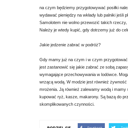
na czym będziemy przygotowywać posiłki należy
wydawać pieniędzy na wkłady lub palniki jeśli 
Samolotem nie wolno przewozić takich rzeczy, 
Należy je wtedy kupić, gdy dotrzemy już do cel
Jakie jedzenie zabrać w podróż?
Gdy mamy już na czym i w czym przygotować j
jest zastanowić się jakie zabrać ze sobą zapasy
wymagające przechowywania w lodówce. Mogą to
wrzącą wodą. W modzie jest również żywność li
mrożenia. Ją również zalewamy wodą i mamy s
kupować ryż, kasze, makarony. Są bazą do pr
skomplikowanych czynności.
PODZIEL SIĘ
Facebook
Twit