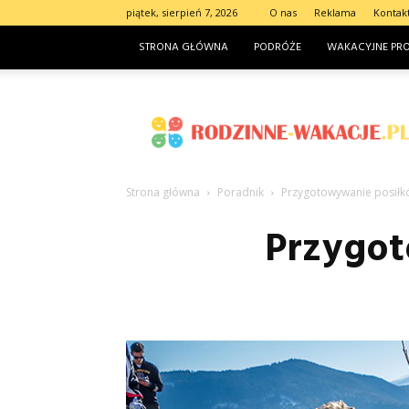
piątek, sierpień 7, 2026
O nas
Reklama
Kontak
STRONA GŁÓWNA
PODRÓŻE
WAKACYJNE PR
Rodzinne-
wakacje.pl
Strona główna
Poradnik
Przygotowywanie posił
Przygot