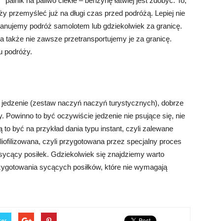
palnik na paliwo ciekłe – benzynę łatwiej jest zdobyć. To,
 przemyśleć już na długi czas przed podróżą. Lepiej nie
planujemy podróż samolotem lub gdziekolwiek za granicę.
a także nie zawsze przetransportujemy je za granicę.
u podróży.
edzenie (zestaw naczyń naczyń turystycznych), dobrze
. Powinno to być oczywiście jedzenie nie psujące się, nie
 być na przykład dania typu instant, czyli zalewane
ofilizowana, czyli przygotowana przez specjalny proces
ycący posiłek. Gdziekolwiek się znajdziemy warto
zygotowania sycących posiłków, które nie wymagają
ter