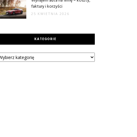
Wynajem auta na firmę – koszty,
faktury i korzyści
25 KWIETNIA 2026
KATEGORIE
tegorie