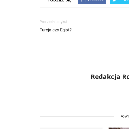
Poprzedni artykuł
Turcja czy Egipt?
Redakcja R
POW