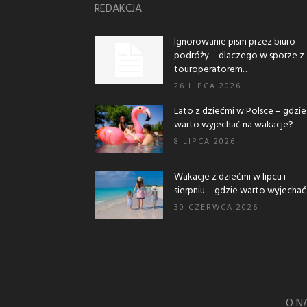
REDAKCJA
Ignorowanie pism przez biuro
podróży – dlaczego w sporze z
touroperatorem...
26 LIPCA 2026
Lato z dziećmi w Polsce – gdzie
warto wyjechać na wakacje?
8 LIPCA 2026
Wakacje z dziećmi w lipcu i
sierpniu – gdzie warto wyjechać..
30 CZERWCA 2026
O N