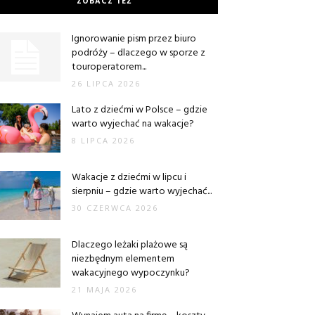
ZOBACZ TEŻ
Ignorowanie pism przez biuro
podróży – dlaczego w sporze z
touroperatorem...
26 LIPCA 2026
Lato z dziećmi w Polsce – gdzie
warto wyjechać na wakacje?
8 LIPCA 2026
Wakacje z dziećmi w lipcu i
sierpniu – gdzie warto wyjechać...
30 CZERWCA 2026
Dlaczego leżaki plażowe są
niezbędnym elementem
wakacyjnego wypoczynku?
21 MAJA 2026