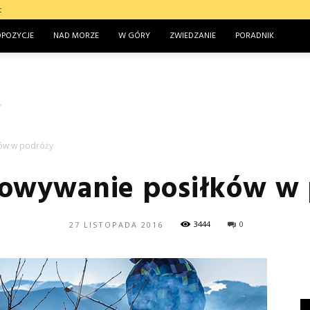
t
OPOZYCJE
NAD MORZE
W GÓRY
ZWIEDZANIE
PORADNIK
ków w podróży
owywanie posiłków w
3444
0
27 LISTOPADA 2016