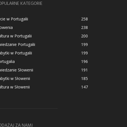
OPULARNE KATEGORIE
cie w Portugalii
258
łowenia
238
ltura w Portugalii
200
iedzanie Portugalii
199
bytki w Portugalii
199
rtugalia
196
iedzanie Słowenii
191
bytki w Słowenii
185
ltura w Słowenii
147
ODĄŻAJ ZA NAMI