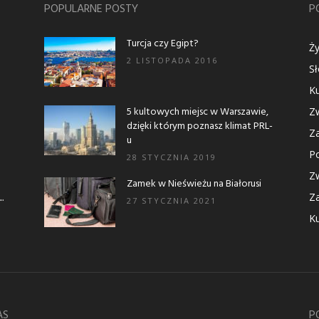
POPULARNE POSTY
P
Turcja czy Egipt?
Ży
2 LISTOPADA 2016
S
Ku
5 kultowych miejsc w Warszawie,
Zw
dzięki którym poznasz klimat PRL-
Za
u
Po
28 STYCZNIA 2019
Zw
Zamek w Nieświeżu na Białorusi
.
Za
27 STYCZNIA 2021
Ku
AS
P