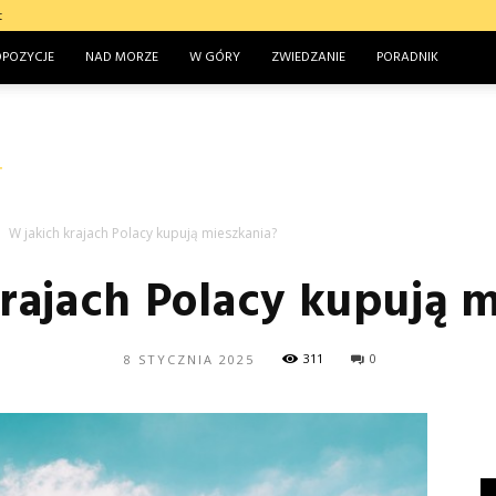
t
OPOZYCJE
NAD MORZE
W GÓRY
ZWIEDZANIE
PORADNIK
W jakich krajach Polacy kupują mieszkania?
rajach Polacy kupują 
311
0
8 STYCZNIA 2025