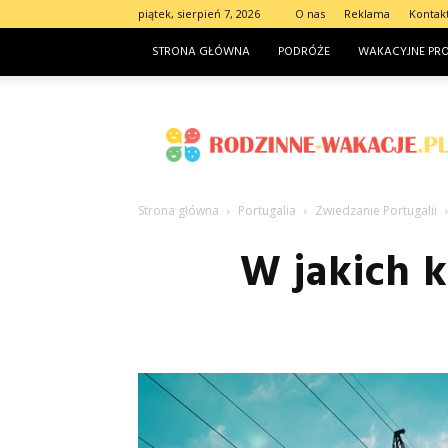
piątek, sierpień 7, 2026
O nas
Reklama
Kontak
STRONA GŁÓWNA
PODRÓŻE
WAKACYJNE PR
Rodzinne-
wakacje.pl
Strona główna
Portugalia
Zwiedzanie Portugalii
W jakich k