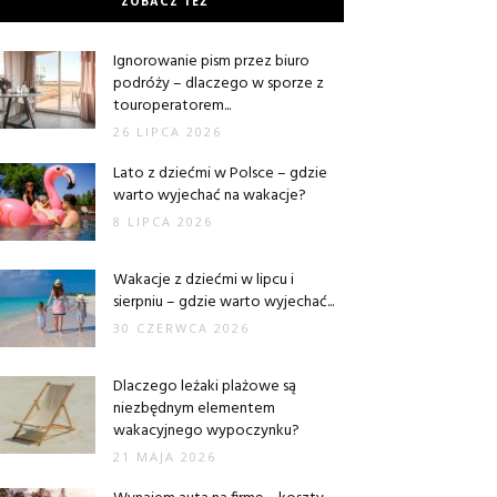
ZOBACZ TEŻ
Ignorowanie pism przez biuro
podróży – dlaczego w sporze z
touroperatorem...
26 LIPCA 2026
Lato z dziećmi w Polsce – gdzie
warto wyjechać na wakacje?
8 LIPCA 2026
Wakacje z dziećmi w lipcu i
sierpniu – gdzie warto wyjechać...
30 CZERWCA 2026
Dlaczego leżaki plażowe są
niezbędnym elementem
wakacyjnego wypoczynku?
21 MAJA 2026