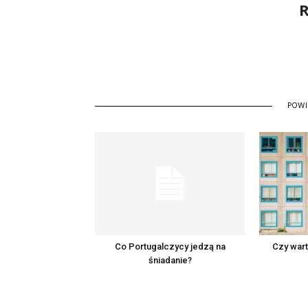
R
POW
Co Portugalczycy jedzą na
Czy wart
śniadanie?