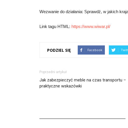
Wezwanie do działania: Sprawdź, w jakich kraj
Link tagu HTML:
https://www.wiwar.pl/
PODZIEL SIĘ
Facebook
Twit
Poprzedni artykuł
Jak zabezpieczyć meble na czas transportu –
praktyczne wskazówki