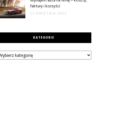
Wynajem auta na firmę – koszty,
faktury i korzyści
25 KWIETNIA 2026
KATEGORIE
tegorie