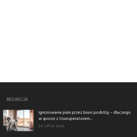
REDAKCJA
Ignorowanie pism przez biuro podróży – dlaczego
w sporze z touroperatorem...
26 LIPCA 2026