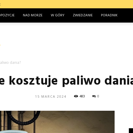
t
OPOZYCJE
NAD MORZE
W GÓRY
ZWIEDZANIE
PORADNIK
paliwo dania?
le kosztuje paliwo dani
483
0
15 MARCA 2024