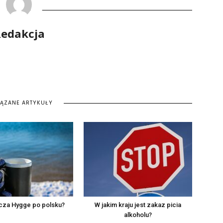
edakcja
IĄZANE ARTYKUŁY
cza Hygge po polsku?
W jakim kraju jest zakaz picia
alkoholu?