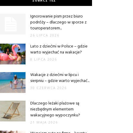
ZOBACZ TEŻ
Ignorowanie pism przez biuro
podróży – dlaczego w sporze z
touroperatorem...
26 LIPCA 2026
Lato z dziećmi w Polsce – gdzie
warto wyjechać na wakacje?
8 LIPCA 2026
Wakacje z dziećmi w lipcu i
sierpniu – gdzie warto wyjechać...
30 CZERWCA 2026
Dlaczego leżaki plażowe są
niezbędnym elementem
wakacyjnego wypoczynku?
21 MAJA 2026