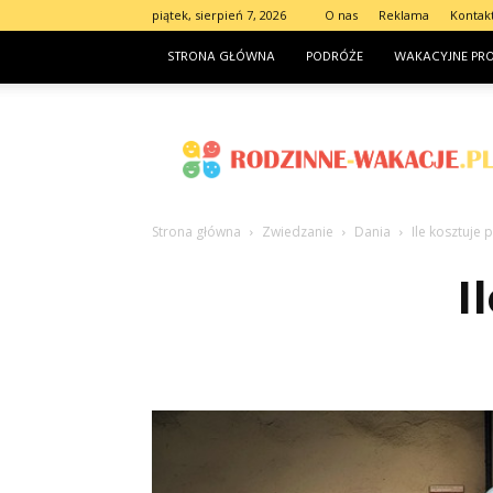
piątek, sierpień 7, 2026
O nas
Reklama
Kontak
STRONA GŁÓWNA
PODRÓŻE
WAKACYJNE PR
Rodzinne-
wakacje.pl
Strona główna
Zwiedzanie
Dania
Ile kosztuje 
I