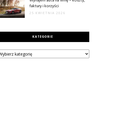
Wynajem auta na firmę – koszty,
faktury i korzyści
25 KWIETNIA 2026
KATEGORIE
tegorie