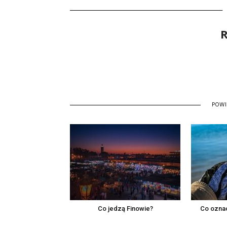
R
POW
Co jedzą Finowie?
Co ozna