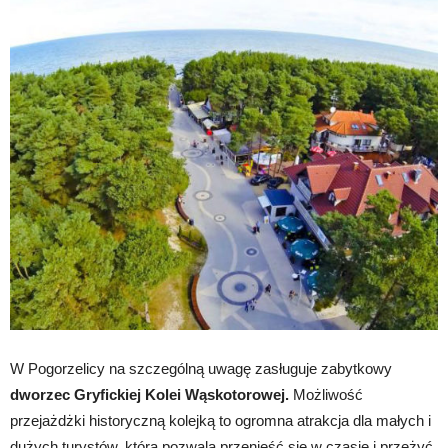
W Pogorzelicy na szczególną uwagę zasługuje zabytkowy
dworzec Gryfickiej Kolei Wąskotorowej.
Możliwość
przejażdżki historyczną kolejką to ogromna atrakcja dla małych i
dużych turystów, która pozwala przenieść się w czasie i przeżyć