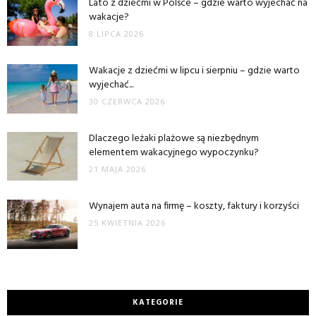
Lato z dziećmi w Polsce – gdzie warto wyjechać na
wakacje?
8 LIPCA 2026
Wakacje z dziećmi w lipcu i sierpniu – gdzie warto
wyjechać...
30 CZERWCA 2026
Dlaczego leżaki plażowe są niezbędnym
elementem wakacyjnego wypoczynku?
21 MAJA 2026
Wynajem auta na firmę – koszty, faktury i korzyści
25 KWIETNIA 2026
KATEGORIE