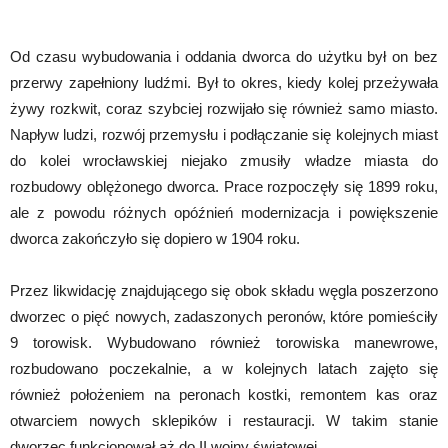
Od czasu wybudowania i oddania dworca do użytku był on bez
przerwy zapełniony ludźmi. Był to okres, kiedy kolej przeżywała
żywy rozkwit, coraz szybciej rozwijało się również samo miasto.
Napływ ludzi, rozwój przemysłu i podłączanie się kolejnych miast
do kolei wrocławskiej niejako zmusiły władze miasta do
rozbudowy oblężonego dworca. Prace rozpoczęły się 1899 roku,
ale z powodu różnych opóźnień modernizacja i powiększenie
dworca zakończyło się dopiero w 1904 roku.
Przez likwidację znajdującego się obok składu węgla poszerzono
dworzec o pięć nowych, zadaszonych peronów, które pomieściły
9 torowisk. Wybudowano również torowiska manewrowe,
rozbudowano poczekalnie, a w kolejnych latach zajęto się
również położeniem na peronach kostki, remontem kas oraz
otwarciem nowych sklepików i restauracji. W takim stanie
dworzec funkcjonował aż do II wojny światowej.