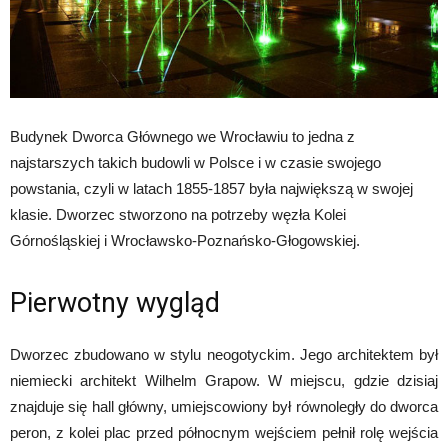
Budynek Dworca Głównego we Wrocławiu to jedna z
najstarszych takich budowli w Polsce i w czasie swojego
powstania, czyli w latach 1855-1857 była największą w swojej
klasie. Dworzec stworzono na potrzeby węzła Kolei
Górnośląskiej i Wrocławsko-Poznańsko-Głogowskiej.
Pierwotny wygląd
Dworzec zbudowano w stylu neogotyckim. Jego architektem był
niemiecki architekt Wilhelm Grapow. W miejscu, gdzie dzisiaj
znajduje się hall główny, umiejscowiony był równoległy do dworca
peron, z kolei plac przed północnym wejściem pełnił rolę wejścia