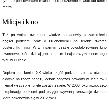
tym, że pod dworcem miało istnieć podziemne miasto lub tunele
metra.
Milicja i kino
Tuż po wojnie ówczesne władze postanowiły o zamknięciu
części podziemi oraz o uruchomieniu na terenie dworca
posterunku milicji. W tym samym czasie powstało również kino
dworcowe, które dzisiaj jest ostatnim i najstarszym kinem tego
typu w Europie.
Dopiero pod koniec XX wieku część podziemi została otwarta,
głównie na rzecz handlu, jednak podczas powodzi w 1997 roku
niemal wszystkie tunele zostały zalane. W 2009 roku rozpoczęto
eksplorację podziemi pod przygotowywaną renowację dworca,
która zakończyła się w 2012 roku.