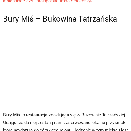
malopolsce-czyli-malopolska-trasa-smakoszy/
Bury Miś – Bukowina Tatrzańska
Bury Miś to restauracja znajdująca się w Bukowinie Tatrzańskiej.
Udając się do niej zostaną nam zaserwowane lokalne przysmaki,
które nawiązują go górskiego rejonu. Jedzenie w tym miejscu jest