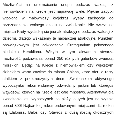
Możliwości na urozmaicenie urlopu podczas wakacji z
niemowlakiem na Krecie jest naprawdę wiele. Piękne zabytki
wtopione w malowniczy krajobraz wyspy zachęcają do
przeznaczenia wolnego czasu na zwiedzanie. Nie wszystkie
miejsca Krety wydadzą się jednak atrakcyjne podczas wakacji z
dziećmi, dlatego wskażemy te najbardziej atrakcyjne. Punktem
obowiązkowym jest odwiedzenie Cretaquarium położonego
niedaleko Heraklionu. Wizyta w tym akwarium stwarza
możliwość podziwiania ponad 250 różnych gatunków zwierząt
morskich. Będąc na Krecie z niemowlakiem czy większym
dzieckiem warto zawitać do miasta Chiana, które oferuje rejsy
statkiem z przezroczystym dnem. Zwolennikom aktywnego
wypoczynku rekomendujemy odwiedziny jaskini lub któregoś
wąwozów, których na Krecie jest całe mnóstwo. Alternatywą dla
zwiedzania jest wypoczynek na plaży, a tych jest na wyspie
ponad 300! Najbardziej rekomendowanymi miejscami dla rodzin
są Elafoniss, Balos czy Stavros z dużą ilością okolicznych