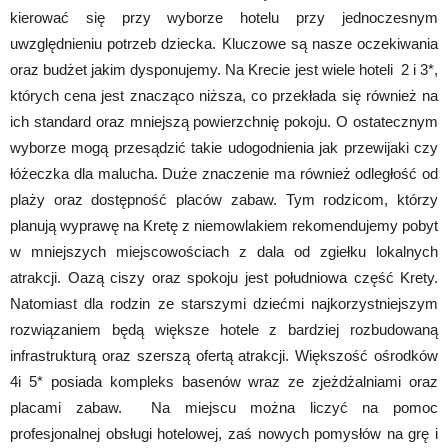
kierować się przy wyborze hotelu przy jednoczesnym
uwzględnieniu potrzeb dziecka. Kluczowe są nasze oczekiwania
oraz budżet jakim dysponujemy. Na Krecie jest wiele hoteli 2 i 3*,
których cena jest znacząco niższa, co przekłada się również na
ich standard oraz mniejszą powierzchnię pokoju. O ostatecznym
wyborze mogą przesądzić takie udogodnienia jak przewijaki czy
łóżeczka dla malucha. Duże znaczenie ma również odległość od
plaży oraz dostępność placów zabaw. Tym rodzicom, którzy
planują wyprawę na Kretę z niemowlakiem rekomendujemy pobyt
w mniejszych miejscowościach z dala od zgiełku lokalnych
atrakcji. Oazą ciszy oraz spokoju jest południowa część Krety.
Natomiast dla rodzin ze starszymi dziećmi najkorzystniejszym
rozwiązaniem będą większe hotele z bardziej rozbudowaną
infrastrukturą oraz szerszą ofertą atrakcji. Większość ośrodków
4i 5* posiada kompleks basenów wraz ze zjeżdżalniami oraz
placami zabaw. Na miejscu można liczyć na pomoc
profesjonalnej obsługi hotelowej, zaś nowych pomysłów na grę i