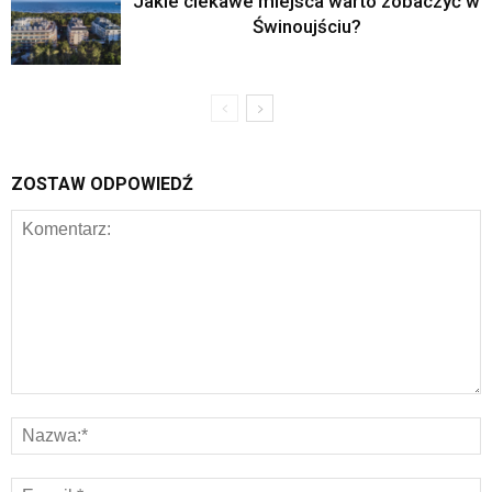
Jakie ciekawe miejsca warto zobaczyć w
Świnoujściu?
ZOSTAW ODPOWIEDŹ