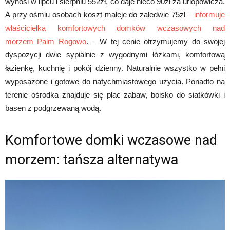
wynosi w lipcu i sierpniu 552zł, co daje nieco 90zł za urlopowicza.
A przy ośmiu osobach koszt maleje do zaledwie 75zł –
informuje
właścicielka komfortowych domków wczasowych nad
morzem Palm Rogowo
. – W tej cenie otrzymujemy do swojej
dyspozycji dwie sypialnie z wygodnymi łóżkami, komfortową
łazienkę, kuchnię i pokój dzienny. Naturalnie wszystko w pełni
wyposażone i gotowe do natychmiastowego użycia. Ponadto na
terenie ośrodka znajduje się plac zabaw, boisko do siatkówki i
basen z podgrzewaną wodą.
Komfortowe domki wczasowe nad
morzem: tańsza alternatywa