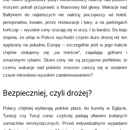
morzem potrafi przyprawić o finansowy ból głowy. Wakacje nad
Bałtykiem do najtańszych nie należą; począwszy od hoteli,
pensjonatów, kwater, przez restauracje i bary, a na parkingach
kończąc – wysokie ceny rzucają się w oczy. I to bardzo. Do tego
stopnia, że urlop w Polsce wychodzi często dużo drożej niż ten
spędzany na południu Europy – szczególnie jeśli w jego trakcie
chętnie stołujemy się „na mieście”, zajadając goframi i
smażonymi rybami. Skoro ceny nie są przyjazne portfelowi, to
czemu wakacje nad polskim morzem cieszą się w ostatnim
czasie rekordowo wysokim zainteresowaniem?
Bezpieczniej, czyli drożej?
Polacy chętniej wybierają polskie plaże, bo kurorty w Egipcie,
Tunezji czy Turcji coraz częściej padają ofiarami kolejnych
zamachów terrorystycznych. Przed indywidualnymi wypadami