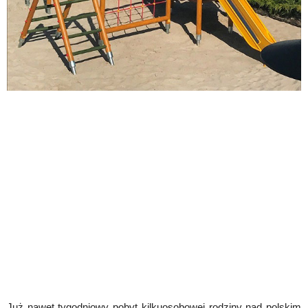
Już nawet tygodniowy pobyt kilkuosobowej rodziny nad polskim