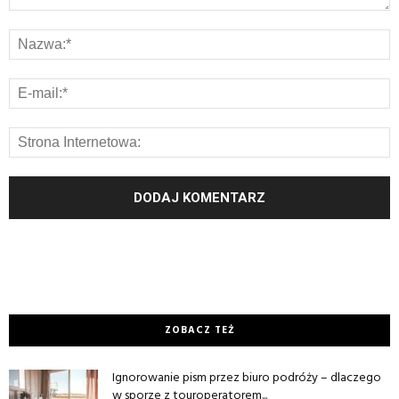
ZOBACZ TEŻ
Ignorowanie pism przez biuro podróży – dlaczego
w sporze z touroperatorem...