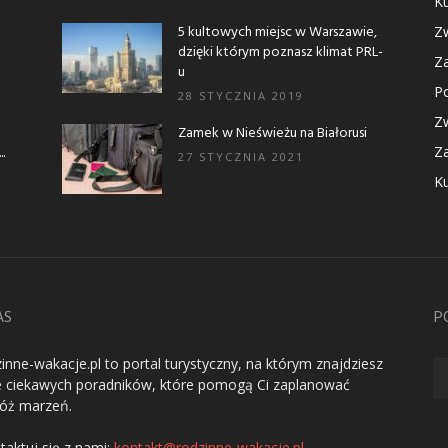
Ku
5 kultowych miejsc w Warszawie,
Zw
dzięki którym poznasz klimat PRL-
Za
u
Po
28 STYCZNIA 2019
Zw
Zamek w Nieświeżu na Białorusi
.
Za
27 STYCZNIA 2021
Ku
AS
P
inne-wakacje.pl to portal turystyczny, na którym znajdziesz
e ciekawych poradników, które pomogą Ci zaplanować
óż marzeń.
taktuj się z nami:
kontakt@rodzinne-wakacje.pl