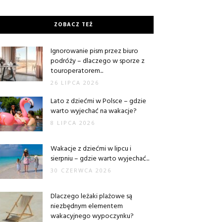
ZOBACZ TEŻ
Ignorowanie pism przez biuro
podróży – dlaczego w sporze z
touroperatorem...
26 LIPCA 2026
Lato z dziećmi w Polsce – gdzie
warto wyjechać na wakacje?
8 LIPCA 2026
Wakacje z dziećmi w lipcu i
sierpniu – gdzie warto wyjechać...
30 CZERWCA 2026
Dlaczego leżaki plażowe są
niezbędnym elementem
wakacyjnego wypoczynku?