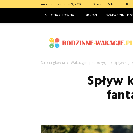
niedziela, sierpień 9, 2026
O nas
Reklama
Kon
STRONA GŁÓWNA
PODRÓŻE
WAKACYJNE PR
Rodzinne-
wakacje.pl
Strona główna
Wakacyjne propozycje
Spływ kaja
Spływ k
fant