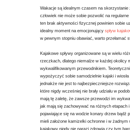
Wakacje są idealnym czasem na skorzystanie z
człowiek nie może sobie pozwolić na regularne
ten brak aktywności fizycznej powinien sobie uzu
idealny moment na emocjonujący
spływ kajako
w pewnym stopniu obawiać, warto przełamać swo
Kajakowe spływy organizowane są w wielu różn
rzeczkach, dlatego niemalże w każdej okolicy 
wykwalifikowanym przewodnikiem. Teoretyczni
wypożyczyć sobie samodzielnie kajaki i wiosła 
jednakże nie jest to najbezpieczniejsze rozwią
które nigdy wcześniej nie brały udziału w po
mają tę zaletę, że zawsze przewodzi im wykwa
jak mają się zachowywać na różnych etapach i 
pojawiające się na wodzie konary drzew bądź p
mieli założone kamizelki ochronne i w żadnym 
kajakowy nigdy nie narazi zdrowia czy tym bar