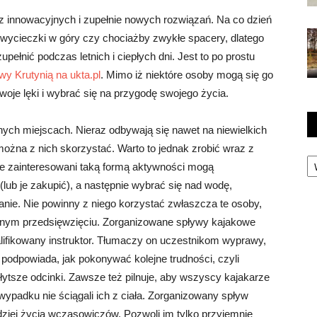
 innowacyjnych i zupełnie nowych rozwiązań. Na co dzień
 wycieczki w góry czy chociażby zwykłe spacery, dlatego
pełnić podczas letnich i ciepłych dni. Jest to po prostu
wy Krutynią na ukta.pl
. Mimo iż niektóre osoby mogą się go
je lęki i wybrać się na przygodę swojego życia.
ych miejscach. Nieraz odbywają się nawet na niewielkich
można z nich skorzystać. Warto to jednak zrobić wraz z
Ka
e zainteresowani taką formą aktywności mogą
(lub je zakupić), a następnie wybrać się nad wodę,
zanie. Nie powinny z niego korzystać zwłaszcza te osoby,
dobnym przedsięwzięciu. Zorganizowane spływy kajakowe
lifikowany instruktor. Tłumaczy on uczestnikom wyprawy,
podpowiada, jak pokonywać kolejne trudności, czyli
łytsze odcinki. Zawsze też pilnuje, aby wszyscy kajakarze
wypadku nie ściągali ich z ciała. Zorganizowany spływ
dziej życia wczasowiczów. Pozwoli im tylko przyjemnie