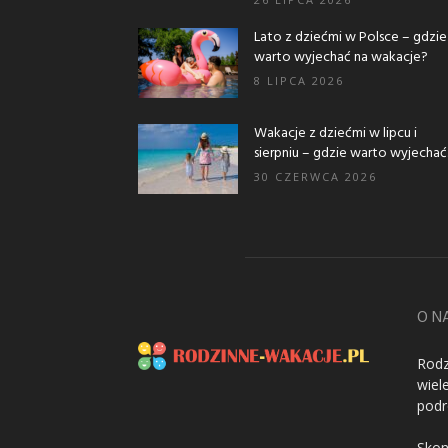
Lato z dziećmi w Polsce – gdzie
warto wyjechać na wakacje?
8 LIPCA 2026
Wakacje z dziećmi w lipcu i
sierpniu – gdzie warto wyjechać..
30 CZERWCA 2026
O N
Rodz
wiel
podr
Skon