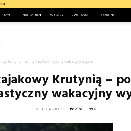
takt
OPOZYCJE
NAD MORZE
W GÓRY
ZWIEDZANIE
PORADNIK
kowy Krutynią – pomysł na fantastyczny wakacyjny wyjazd
ajakowy Krutynią – p
astyczny wakacyjny w
2958
0
5 LIPCA 2018