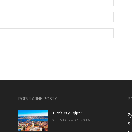
POPULARNE POSTY
P
Turcja czy Egipt?
Ży
2 LISTOPADA 2016
S