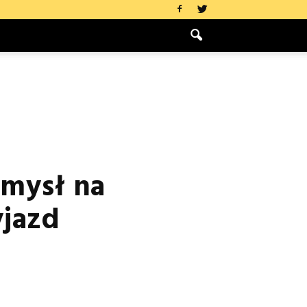
omysł na
yjazd