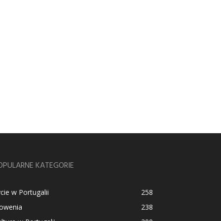
OPULARNE KATEGORIE
cie w Portugalii
258
łowenia
238