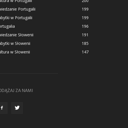
ltura w Portugalii
200
iedzanie Portugalii
199
bytki w Portugalii
199
rtugalia
196
iedzanie Słowenii
191
bytki w Słowenii
185
ltura w Słowenii
147
ODĄŻAJ ZA NAMI