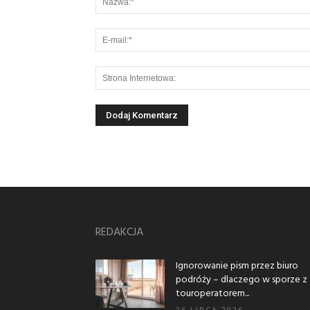
REDAKCJA
Ignorowanie pism przez biuro
podróży – dlaczego w sporze z
touroperatorem...
26 LIPCA 2026