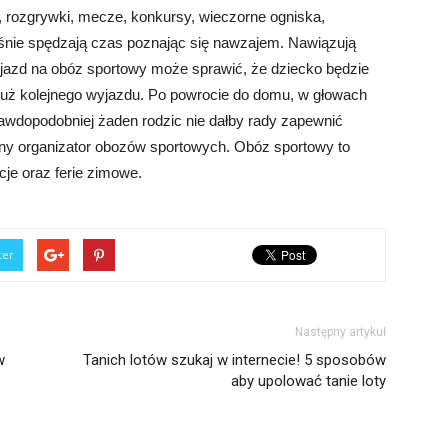
 rozgrywki, mecze, konkursy, wieczorne ogniska,
dośnie spędzają czas poznając się nawzajem. Nawiązują
jazd na obóz sportowy może sprawić, że dziecko będzie
 już kolejnego wyjazdu. Po powrocie do domu, w głowach
awdopodobniej żaden rodzic nie dałby rady zapewnić
wany organizator obozów sportowych. Obóz sportowy to
je oraz ferie zimowe.
ter
Następny artykuł
w
Tanich lotów szukaj w internecie! 5 sposobów
aby upolować tanie loty