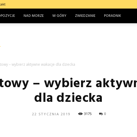
takt
OPOZYCJE
NAD MORZE
W GÓRY
ZWIEDZANIE
PORADNIK
owy – wybierz aktywne wakacje dla dziecka
towy – wybierz aktyw
dla dziecka
3175
0
22 STYCZNIA 2019