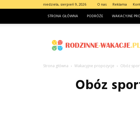
niedziela, sierpień 9, 2026
O nas
Reklama
Kon
STRONA GŁÓWNA
PODRÓŻE
WAKACYJNE PR
Rodzinne-
wakacje.pl
Strona główna
Wakacyjne propozycje
Obóz sport
Obóz spor