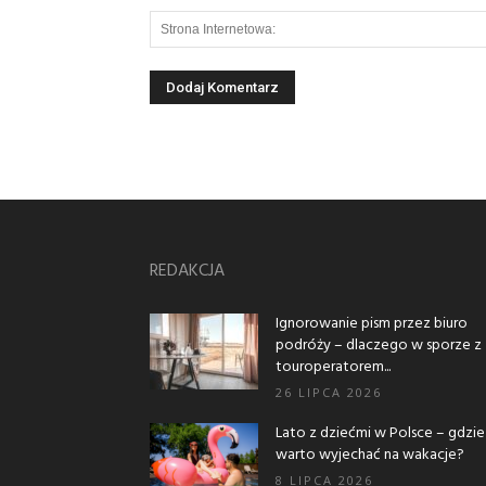
REDAKCJA
Ignorowanie pism przez biuro
podróży – dlaczego w sporze z
touroperatorem...
26 LIPCA 2026
Lato z dziećmi w Polsce – gdzie
warto wyjechać na wakacje?
8 LIPCA 2026