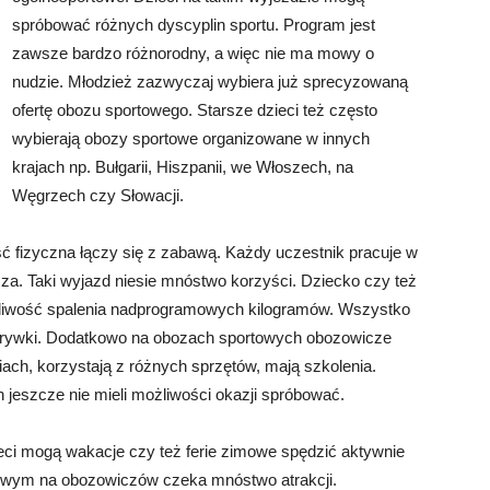
spróbować różnych dyscyplin sportu. Program jest
zawsze bardzo różnorodny, a więc nie ma mowy o
nudzie. Młodzież zazwyczaj wybiera już sprecyzowaną
ofertę obozu sportowego. Starsze dzieci też często
wybierają obozy sportowe organizowane w innych
krajach np. Bułgarii, Hiszpanii, we Włoszech, na
Węgrzech czy Słowacji.
ć fizyczna łączy się z zabawą. Każdy uczestnik pracuje w
sza. Taki wyjazd niesie mnóstwo korzyści. Dziecko czy też
żliwość spalenia nadprogramowych kilogramów. Wszystko
zgrywki. Dodatkowo na obozach sportowych obozowicze
iach, korzystają z różnych sprzętów, mają szkolenia.
h jeszcze nie mieli możliwości okazji spróbować.
ieci mogą wakacje czy też ferie zimowe spędzić aktywnie
owym na obozowiczów czeka mnóstwo atrakcji.