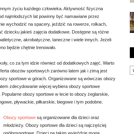
nnym życiu każdego człowieka. Aktywność fizyczna
 od najmłodszych lat powinny być namawiane przez
ie wychodzić na spacery, jeździć na rowerze, rolkach,
 dziecku jakieś zajęcia dodatkowe. Dostępne są różne
oatletyczne, akrobatyczne, taneczne i wiele innych. Jeżeli
wno będzie chętnie trenowało.
koły, co za tym idzie również od dodatkowych zajęć. Warto
Ka
erta obozów sportowych zarówno latem jak i zimą jest
 obozy sportowe w górach. Organizowane są wówczas obozy
Latem zdecydowanie więcej wybiera obozy sportowe
 Popularne obozy sportowe w lecie to obozy żeglarskie,
fingowe, pływackie, piłkarskie, biegowe i tym podobne.
Obozy sportowe
są organizowane dla dzieci oraz
młodzieży. Obozy sportowe dla dzieci są najczęściej
ogólnosportowe. Dzieci na takim wyjeździe mogą