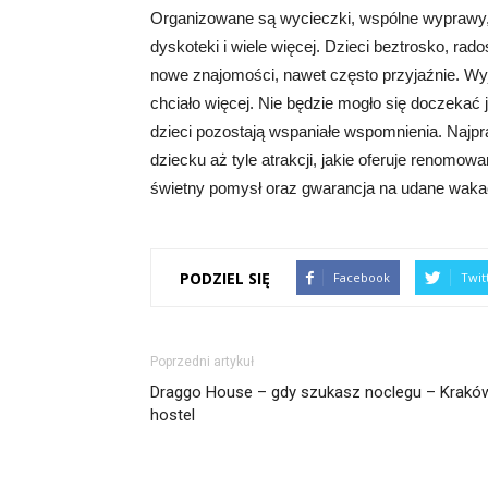
Organizowane są wycieczki, wspólne wyprawy,
dyskoteki i wiele więcej. Dzieci beztrosko, ra
nowe znajomości, nawet często przyjaźnie. Wy
chciało więcej. Nie będzie mogło się doczekać
dzieci pozostają wspaniałe wspomnienia. Najpr
dziecku aż tyle atrakcji, jakie oferuje renomo
świetny pomysł oraz gwarancja na udane wakac
PODZIEL SIĘ
Facebook
Twit
Poprzedni artykuł
Draggo House – gdy szukasz noclegu – Krakó
hostel