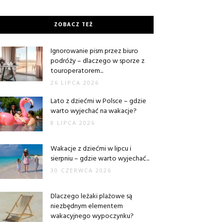
ZOBACZ TEŻ
Ignorowanie pism przez biuro
podróży – dlaczego w sporze z
touroperatorem...
26 LIPCA 2026
Lato z dziećmi w Polsce – gdzie
warto wyjechać na wakacje?
8 LIPCA 2026
Wakacje z dziećmi w lipcu i
sierpniu – gdzie warto wyjechać...
30 CZERWCA 2026
Dlaczego leżaki plażowe są
niezbędnym elementem
wakacyjnego wypoczynku?