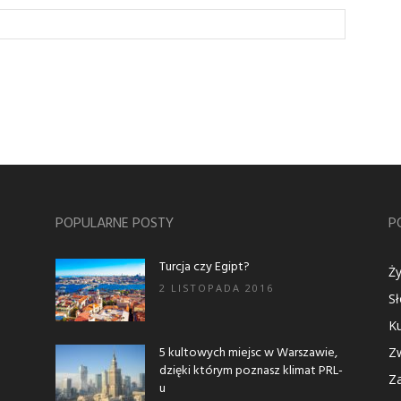
POPULARNE POSTY
P
Turcja czy Egipt?
Ży
2 LISTOPADA 2016
S
Ku
5 kultowych miejsc w Warszawie,
Zw
dzięki którym poznasz klimat PRL-
Za
u